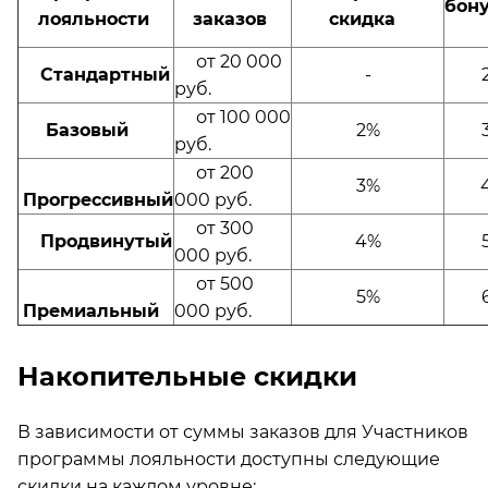
бон
лояльности
заказов
скидка
от 20 000
Стандартный
-
руб.
от 100 000
Базовый
2%
руб.
от 200
3%
Прогрессивный
000 руб.
от 300
Продвинутый
4%
000 руб.
от 500
5%
Премиальный
000 руб.
Накопительные скидки
В зависимости от суммы заказов для Участников
программы лояльности доступны следующие
скидки на каждом уровне: