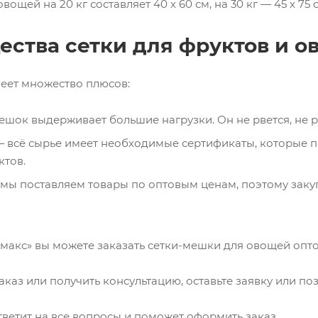
вощей на 20 кг составляет 40 x 60 см, на 30 кг — 45 x 75 
ства сетки для фруктов и о
меет множество плюсов:
шок выдерживает большие нагрузки. Он не рвется, не р
 всё сырье имеет необходимые сертификаты, которые п
тов.
мы поставляем товары по оптовым ценам, поэтому заку
акс» вы можете заказать сетки-мешки для овощей опто
каз или получить консультацию, оставьте заявку или поз
ветит на все вопросы и поможет оформить заказ.