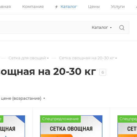
авная
Компания
Каталог
Цены
Услуги
Каталог
—
—
Сетка для овощей
Сетка овощная на 20-30 кг
вощная на 20-30 кг
6
 цене (возрастание)
е
Спецпредложение
Спецпре