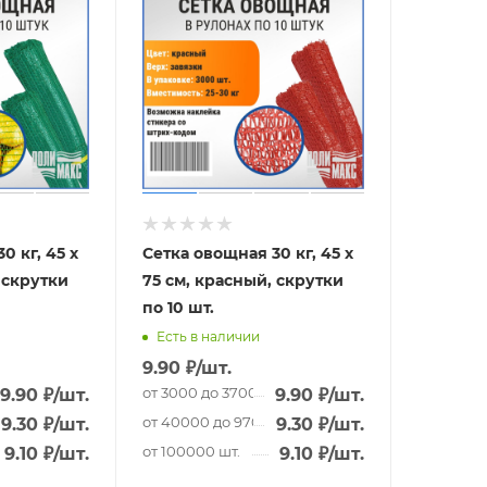
0 кг, 45 х
Сетка овощная 30 кг, 45 х
 скрутки
75 см, красный, скрутки
по 10 шт.
Есть в наличии
9.90
₽
/шт.
шт.
от 3000 до 37000 шт.
9.90
₽
/шт.
9.90
₽
/шт.
 шт.
от 40000 до 97000 шт.
9.30
₽
/шт.
9.30
₽
/шт.
от 100000 шт.
9.10
₽
/шт.
9.10
₽
/шт.