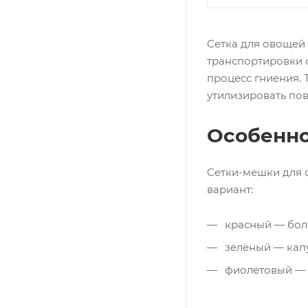
Сетка для овощей 
транспортировки 
процесс гниения. 
утилизировать по
Особенно
Сетки-мешки для 
вариант:
красный — болга
зелёный — капус
фиолетовый — с