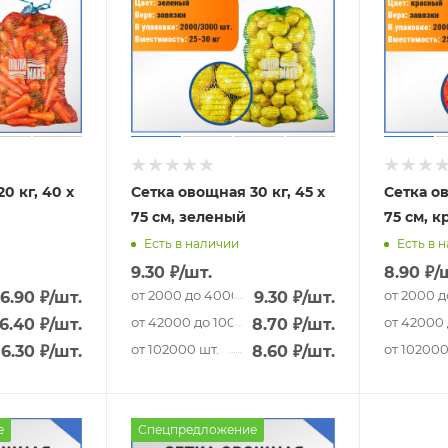
0 кг, 40 х
Сетка овощная 30 кг, 45 х
Сетка ов
75 см, зеленый
75 см, 
Есть в наличии
Есть в 
9.30
₽
/шт.
8.90
₽
/
шт.
от 2000 до 40000 шт.
от 2000 д
6.90
₽
/шт.
9.30
₽
/шт.
0 шт.
от 42000 до 100000 шт.
от 42000 
6.40
₽
/шт.
8.70
₽
/шт.
от 102000 шт.
от 102000
6.30
₽
/шт.
8.60
₽
/шт.
е
Спецпредложение