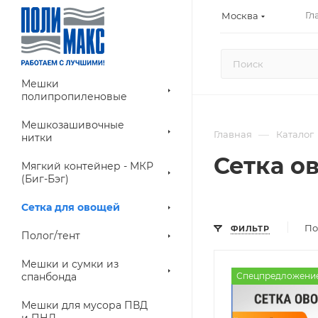
Гл
Москва
Мешки
полипропиленовые
Мешкозашивочные
—
Главная
Каталог
нитки
Сетка о
Мягкий контейнер - МКР
(Биг-Бэг)
Сетка для овощей
По
ФИЛЬТР
Полог/тент
Мешки и сумки из
спанбонда
Спецпредложени
Мешки для мусора ПВД