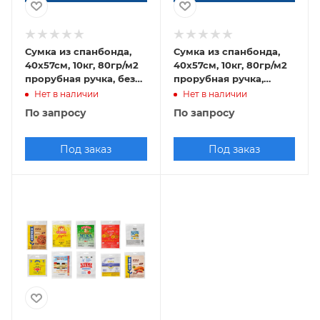
Сумка из спанбонда,
Сумка из спанбонда,
40х57см, 10кг, 80гр/м2
40х57см, 10кг, 80гр/м2
прорубная ручка, без
прорубная ручка,
логотипа, белый
флексопечать
Нет в наличии
Нет в наличии
По запросу
По запросу
Под заказ
Под заказ