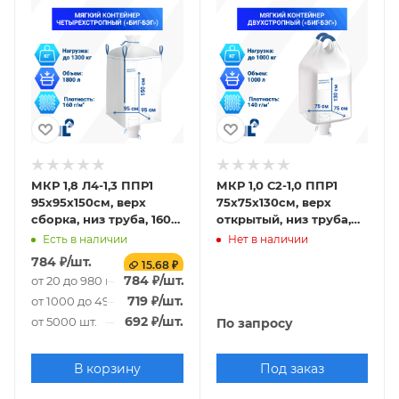
МКР 1,8 Л4-1,3 ППР1
МКР 1,0 С2-1,0 ППР1
95х95х150см, верх
75х75х130см, верх
сборка, низ труба, 160г/
открытый, низ труба,
м2
140г/м2
Есть в наличии
Нет в наличии
784
₽
/шт.
15.68 ₽
784
₽
/шт.
от 20 до 980 шт.
719
₽
/шт.
от 1000 до 4980 шт.
692
₽
/шт.
от 5000 шт.
По запросу
В корзину
Под заказ