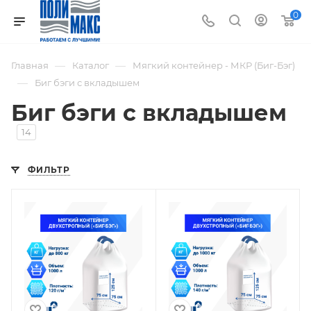
0
—
—
Главная
Каталог
Мягкий контейнер - МКР (Биг-Бэг)
—
Биг бэги с вкладышем
Биг бэги с вкладышем
14
ФИЛЬТР