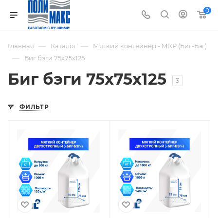
0
—
—
Главная
Каталог
Мягкий контейнер - МКР (Биг-Бэг)
—
Биг бэги 75х75х125
Биг бэги 75х75х125
3
ФИЛЬТР