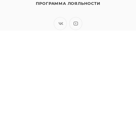
ПРОГРАММА ЛОЯЛЬНОСТИ
8 (800) 200-05-29
ЗАКАЗАТЬ ЗВОНОК
sales@polimaks.ru
г. Москва
Подписаться на рассылку
ПОЛИТИКА КОНФИДЕНЦИАЛЬНОСТИ
2026 © ООО «Полимакс». Все права защищены.