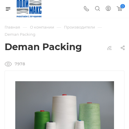
0
—
—
—
Главная
О компании
Производители
Deman Packing
Deman Packing
7978