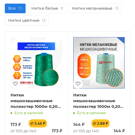
Все
35
Нитки белые
9
Нитки меланжевые
13
Нитки цветные
13
Нитки
Нитки
мешкозашивочные
мешкозашивочные
полиэстер 1000м 0,20кг
полиэстер 1000м 0,20кг
180текс, зеленый
180текс, белый/
Есть в наличии
Есть в наличии
зеленый
3.46 ₽
2.88 ₽
173
₽
144
₽
173
₽
144
₽
от 100 до 1400
от 100 до 1400